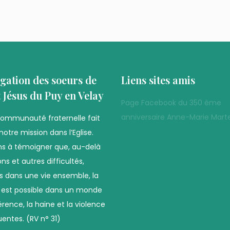
gation des soeurs de
Liens sites amis
t Jésus du Puy en Velay
Page Facebook du 350 ème
anniversaire Anne-Marie Marte
communauté fraternelle fait
notre mission dans l’Eglise.
s à témoigner que, au-delà
ns et autres difficultés,
es dans une vie ensemble, la
é est possible dans un monde
férence, la haine et la violence
uentes. (RV n° 31)