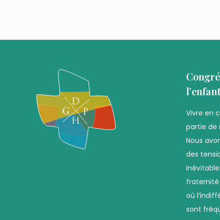
Congré
l’enfan
Vivre en 
partie de 
Nous avon
des tensio
inévitabl
fraternit
où l’indif
sont fréq