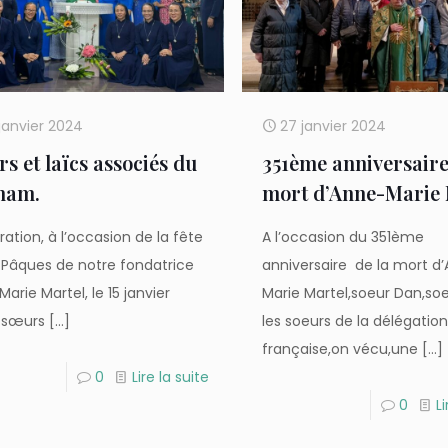
janvier 2024
27 janvier 2024
s et laïcs associés du
351ème anniversaire
nam.
mort d’Anne-Marie 
ation, à l’occasion de la fête
A l’occasion du 351ème
 Pâques de notre fondatrice
anniversaire de la mort d
arie Martel, le 15 janvier
Marie Martel,soeur Dan,soeu
 sœurs
[…]
les soeurs de la délégatio
française,on vécu,une
[…]
0
Lire la suite
0
Li