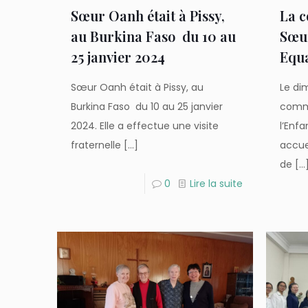
Sœur Oanh était à Pissy,
La 
au Burkina Faso du 10 au
Sœur
25 janvier 2024
Equ
Sœur Oanh était à Pissy, au
Le di
Burkina Faso du 10 au 25 janvier
comm
2024. Elle a effectue une visite
l’Enf
fraternelle
[…]
accuei
de
[…
0
Lire la suite