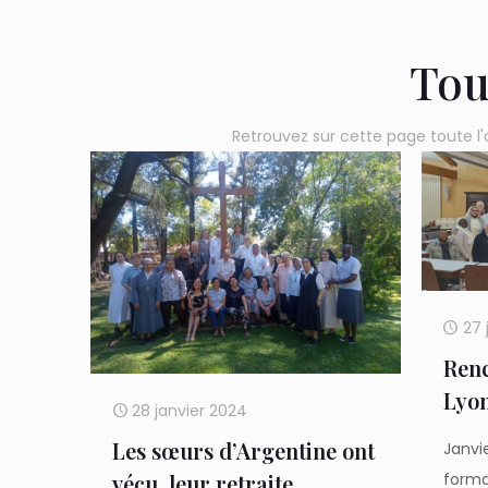
Tou
Retrouvez sur cette page toute l'
27 
Renc
Lyo
28 janvier 2024
Les sœurs d’Argentine ont
Janvi
vécu leur retraite
forma