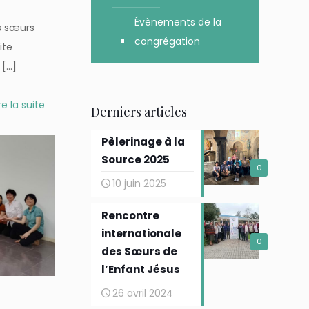
Évènements de la
es sœurs
congrégation
ite
[…]
re la suite
Derniers articles
Pèlerinage à la
Source 2025
0
10 juin 2025
Rencontre
internationale
0
des Sœurs de
l’Enfant Jésus
26 avril 2024