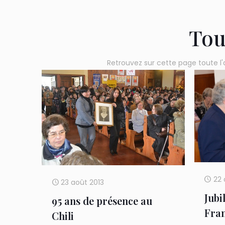
Tou
Retrouvez sur cette page toute l'
22 
23 août 2013
Jubi
95 ans de présence au
Fra
Chili