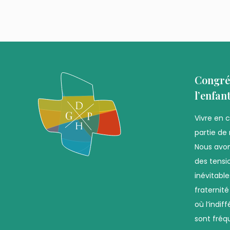
Congré
l’enfan
Vivre en 
partie de 
Nous avon
des tensio
inévitabl
fraternit
où l’indif
sont fréq