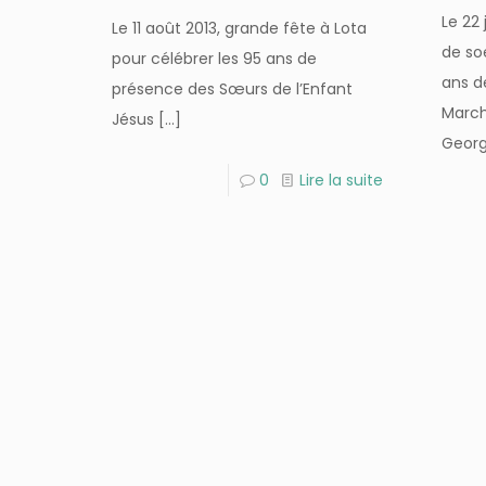
Le 22 
Le 11 août 2013, grande fête à Lota
de so
pour célébrer les 95 ans de
ans d
présence des Sœurs de l’Enfant
March
Jésus
[…]
Georg
0
Lire la suite