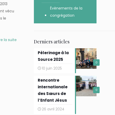
 2013
Évènements de la
ont vécu
congrégation
s le
re la suite
Derniers articles
Pèlerinage à la
Source 2025
0
10 juin 2025
Rencontre
internationale
0
des Sœurs de
l’Enfant Jésus
26 avril 2024