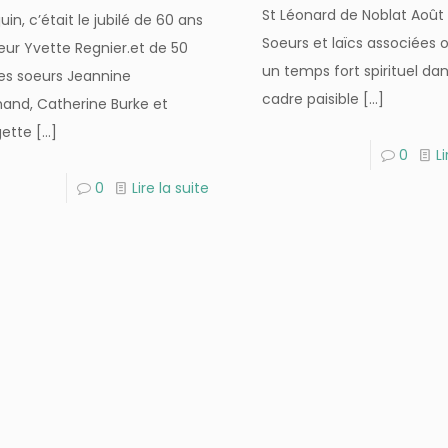
St Léonard de Noblat Août
juin, c’était le jubilé de 60 ans
Soeurs et laïcs associées 
eur Yvette Regnier.et de 50
un temps fort spirituel dan
es soeurs Jeannine
cadre paisible
[…]
and, Catherine Burke et
ette
[…]
0
Li
0
Lire la suite