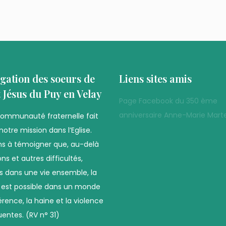
gation des soeurs de
Liens sites amis
t Jésus du Puy en Velay
Page Facebook du 350 ème
anniversaire Anne-Marie Marte
communauté fraternelle fait
notre mission dans l’Eglise.
s à témoigner que, au-delà
ns et autres difficultés,
es dans une vie ensemble, la
é est possible dans un monde
férence, la haine et la violence
uentes. (RV n° 31)