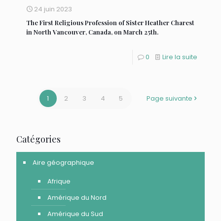
24 juin 2023
The First Religious Profession of Sister Heather Charest
in North Vancouver, Canada, on March 25th.
0
Lire la suite
1
2
3
4
5
Page suivante
Catégories
Aire géographique
Afrique
Amérique du Nord
Amérique du Sud