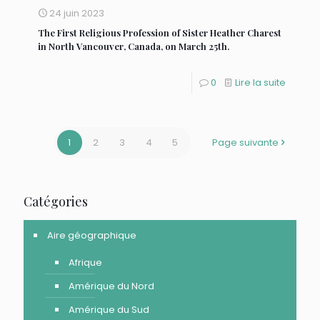
24 juin 2023
The First Religious Profession of Sister Heather Charest
in North Vancouver, Canada, on March 25th.
0
Lire la suite
1
2
3
4
5
Page suivante
Catégories
Aire géographique
Afrique
Amérique du Nord
Amérique du Sud