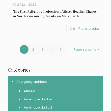
24 juin 2023
The First Religious Profession of Sister Heather Charest
in North Vancouver, Canada, on March 25th.
0
Lire la suite
1
2
3
4
5
Page suivante
Catégories
Aire géographique
Afrique
Amérique du Nord
Amérique du Sud