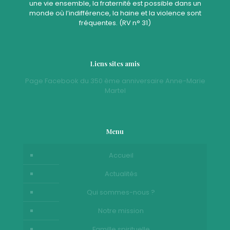
une vie ensemble, la fraternité est possible dans un
monde où l’indifférence, la haine et la violence sont
fréquentes. (RV n° 31)
Liens sites amis
Page Facebook du 350 ème anniversaire Anne-Marie
Martel
Menu
Accueil
Actualités
Qui sommes-nous ?
Notre mission
Famille spirituelle