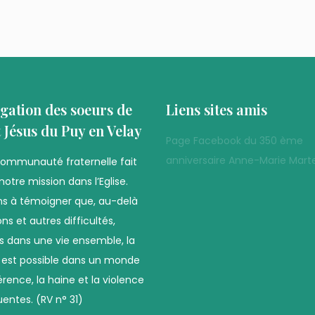
gation des soeurs de
Liens sites amis
t Jésus du Puy en Velay
Page Facebook du 350 ème
anniversaire Anne-Marie Marte
communauté fraternelle fait
notre mission dans l’Eglise.
s à témoigner que, au-delà
ns et autres difficultés,
es dans une vie ensemble, la
é est possible dans un monde
férence, la haine et la violence
uentes. (RV n° 31)