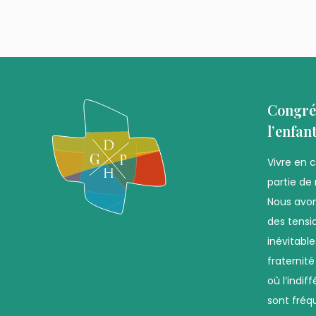
Congré
l’enfan
Vivre en 
partie de 
Nous avon
des tensio
inévitabl
fraternit
où l’indif
sont fréq