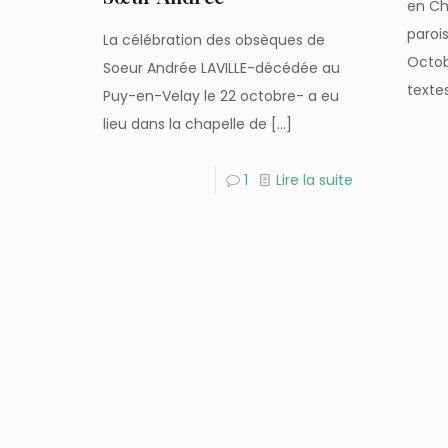
en Ch
paroi
La célébration des obsèques de
Octob
Soeur Andrée LAVILLE-décédée au
texte
Puy-en-Velay le 22 octobre- a eu
lieu dans la chapelle de
[…]
1
Lire la suite