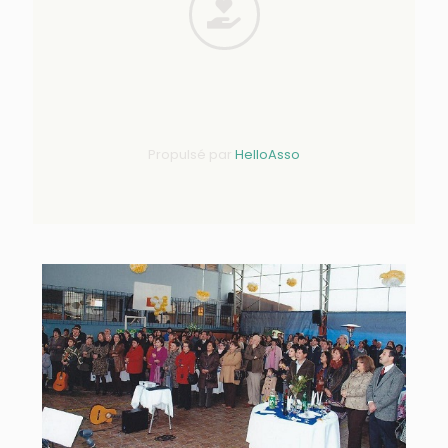
Propulsé par
HelloAsso