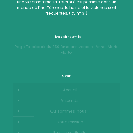
une vie ensemble, la fraternité est possible dans un
monde où l’indifférence, la haine et la violence sont
fréquentes. (RV n° 31)
Liens sites amis
Page Facebook du 350 ème anniversaire Anne-Marie
Martel
Menu
Accueil
Actualités
Qui sommes-nous ?
Notre mission
Famille spirituelle