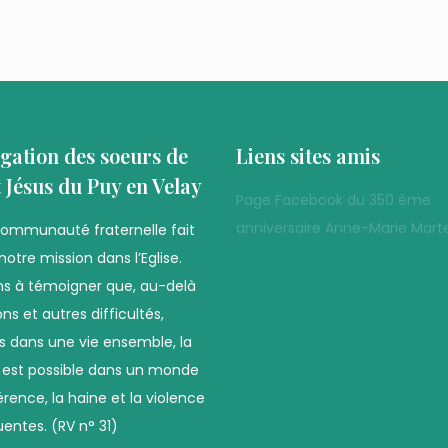
gation des soeurs de
Liens sites amis
t Jésus du Puy en Velay
Page Facebook du 350 ème
anniversaire Anne-Marie Marte
communauté fraternelle fait
notre mission dans l’Eglise.
s à témoigner que, au-delà
ns et autres difficultés,
es dans une vie ensemble, la
é est possible dans un monde
férence, la haine et la violence
uentes. (RV n° 31)