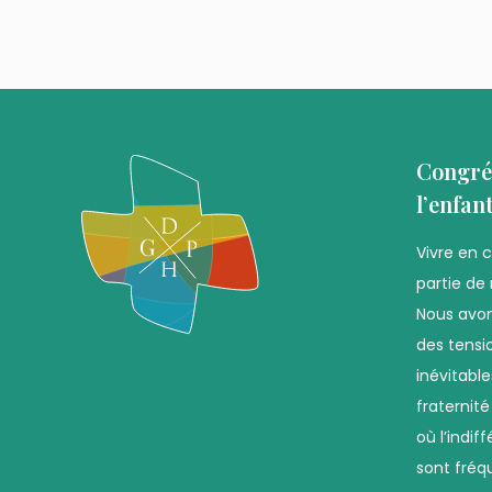
Congré
l’enfan
Vivre en 
partie de 
Nous avon
des tensio
inévitabl
fraternit
où l’indif
sont fréq