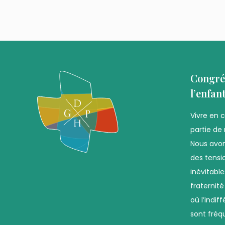
Congré
l’enfan
Vivre en 
partie de 
Nous avon
des tensio
inévitabl
fraternit
où l’indif
sont fréq