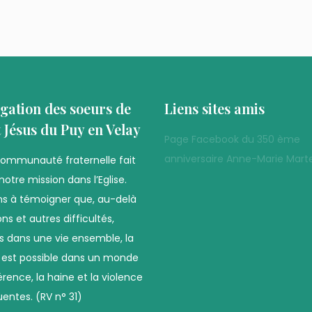
gation des soeurs de
Liens sites amis
t Jésus du Puy en Velay
Page Facebook du 350 ème
anniversaire Anne-Marie Marte
communauté fraternelle fait
notre mission dans l’Eglise.
s à témoigner que, au-delà
ns et autres difficultés,
es dans une vie ensemble, la
é est possible dans un monde
férence, la haine et la violence
uentes. (RV n° 31)