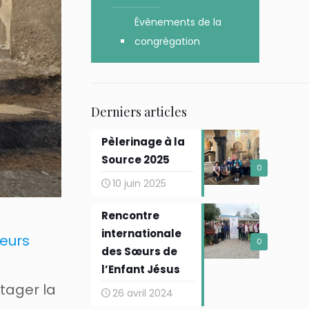
Évènements de la
congrégation
Derniers articles
Pèlerinage à la
Source 2025
0
10 juin 2025
Rencontre
internationale
oeurs
0
des Sœurs de
l’Enfant Jésus
tager la
26 avril 2024