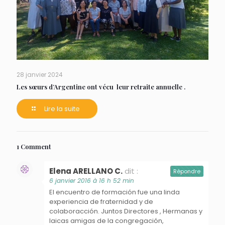
28 janvier 2024
Les sœurs d’Argentine ont vécu leur retraite annuelle .
Lire la suite
1 Comment
Elena ARELLANO C.
dit :
Répondre
6 janvier 2016 à 16 h 52 min
El encuentro de formación fue una linda
experiencia de fraternidad y de
colaboracción. Juntos Directores , Hermanas y
laicas amigas de la congregación,