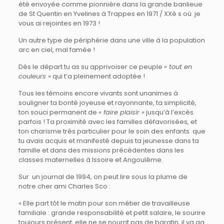
été envoyée comme pionnière dans la grande banlieue
de St Quentin en Yvelines à Trappes en 1971 / XXè s où je
vous ai rejointes en 1973 !
Un autre type de périphérie dans une ville à la population
arc en ciel, mal famée !
Dès le départ tu as su apprivoiser ce peuple
« tout en
couleurs »
qui t’a pleinement adoptée !
Tous les témoins encore vivants sont unanimes à
souligner ta bonté joyeuse et rayonnante, ta simplicité,
ton souci permanent de
« faire plaisir »
jusqu’à l’excès
parfois ! Ta proximité avec les familles défavorisées, et
ton charisme très particulier pour le soin des enfants que
tu avais acquis et manifesté depuis ta jeunesse dans ta
famille et dans des missions précédentes dans les
classes maternelles à Issoire et Angoulême.
Sur un journal de 1994, on peut lire sous la plume de
notre cher ami Charles Sco :
« Elle part tôt le matin pour son métier de travailleuse
familiale : grande responsabilité et petit salaire, le sourire
toujours présent, elle ne se nourrit pas de baratin, il ya qq