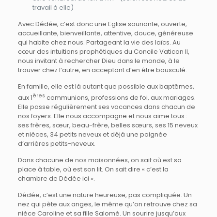
travail à elle)
Avec Dédée, c’est donc une Eglise souriante, ouverte,
accueillante, bienveillante, attentive, douce, généreuse
qui habite chez nous. Partageant la vie des laïcs. Au
cœur des intuitions prophétiques du Concile Vatican II,
nous invitant à rechercher Dieu dans le monde, à le
trouver chez l’autre, en acceptant d’en être bousculé.
En famille, elle est là autant que possible aux baptêmes,
ères
aux 1
communions, professions de foi, aux mariages.
Elle passe régulièrement ses vacances dans chacun de
nos foyers. Elle nous accompagne et nous aime tous :
ses frères, sœur, beau-frère, belles sœurs, ses 15 neveux
et nièces, 34 petits neveux et déjà une poignée
d’arrières petits-neveux.
Dans chacune de nos maisonnées, on sait où est sa
place à table, où est son lit. On sait dire « c’est la
chambre de Dédée ici ».
Dédée, c’est une nature heureuse, pas compliquée. Un
nez qui pète aux anges, le même qu’on retrouve chez sa
nièce Caroline et sa fille Salomé. Un sourire jusqu’aux