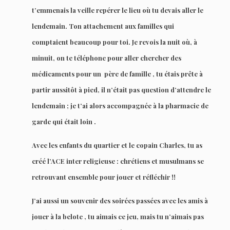
t’emmenais la veille repérer le lieu où tu devais aller le
lendemain. Ton attachement aux familles qui
comptaient beaucoup pour toi. Je revois la nuit où, à
minuit, on te téléphone pour aller chercher des
médicaments pour un père de famille , tu étais prête à
partir aussitôt à pied, il n’était pas question d’attendre le
lendemain ; je t’ai alors accompagnée à la pharmacie de
garde qui était loin .
Avec les enfants du quartier et le copain Charles, tu as
créé l’ACE inter religieuse : chrétiens et musulmans se
retrouvant ensemble pour jouer et réfléchir !!
J’ai aussi un souvenir des soirées passées avec les amis à
jouer à la belote , tu aimais ce jeu, mais tu n’aimais pas