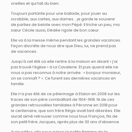
oreilles et qui fait du bien.
Toujours partante pour une ballade, pour jouer au
scrabble, aux cartes, aux dames… je garde le souvenir
de parties de belote avec mon Pépé. Il triche un peu, ma
sœur Cécile aussi, Dédée rigole de bon cœur.
Elle va à la messe même pendant les grandes vacances.
Façon discrète de nous dire que Dieu, lui, ne prend pas
de vacances.
Jusqu’à cet été où elle rentre à la maison en disant « j’ai
pas trouvé l’église » à La Cavalerie. Et puis quand elle ne
nous a pas reconnus à notre arrivée : « bonjour monsieur,
on se connaît ? ». Ce furent ses dernières vacances en
famille.
Elle n’a pas été de ce pèlerinage à Etalon en 2008 sur les
traces de son père combattant de 1914-1918. Ni de ces
grandes retrouvailles familiales à Péronne en 2018 pour
le centenaire, que son frère Régis avait tant désirées. Elle
aurait aimé retrouver comme nous tous François, fils de
son petit frère Jacques, après plus de 30 ans d’absence.
Aujourd’hui, elle nous passe la petite flamme de la