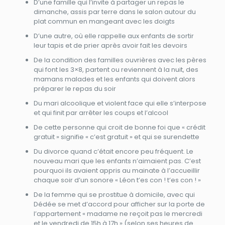
D’une famille qui l’invite à partager un repas le
dimanche, assis par terre dans le salon autour du
plat commun en mangeant avec les doigts
D’une autre, où elle rappelle aux enfants de sortir
leur tapis et de prier après avoir fait les devoirs
De la condition des familles ouvrières avec les pères
qui font les 3×8, partent ou reviennent à la nuit, des
mamans malades et les enfants qui doivent alors
préparer le repas du soir
Du mari alcoolique et violent face qui elle s’interpose
et qui finit par arrêter les coups et l’alcool
De cette personne qui croit de bonne foi que « crédit
gratuit » signifie « c’est gratuit » et qui se surendette
Du divorce quand c’était encore peu fréquent. Le
nouveau mari que les enfants n’aimaient pas. C’est
pourquoi ils avaient appris au mainate à l’accueillir
chaque soir d’un sonore « Léon t’es con ! t’es con ! »
De la femme qui se prostitue à domicile, avec qui
Dédée se met d’accord pour afficher sur la porte de
l’appartement « madame ne reçoit pas le mercredi
et le vendredi de 15h à 17h » (selon ses heures de