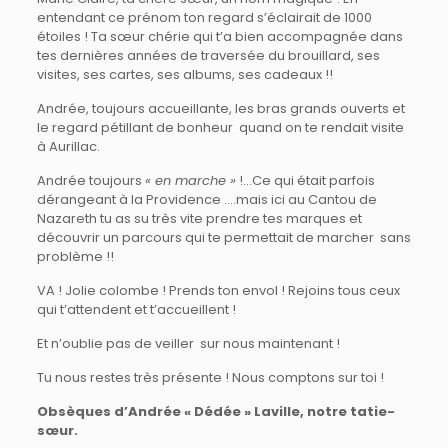
entendant ce prénom ton regard s’éclairait de 1000
étoiles ! Ta sœur chérie qui t’a bien accompagnée dans
tes dernières années de traversée du brouillard, ses
visites, ses cartes, ses albums, ses cadeaux !!
Andrée, toujours accueillante, les bras grands ouverts et
le regard pétillant de bonheur quand on te rendait visite
à Aurillac.
Andrée toujours
« en marche »
!…Ce qui était parfois
dérangeant à la Providence ….mais ici au Cantou de
Nazareth tu as su très vite prendre tes marques et
découvrir un parcours qui te permettait de marcher sans
problème !!
VA ! Jolie colombe ! Prends ton envol ! Rejoins tous ceux
qui t’attendent et t’accueillent !
Et n’oublie pas de veiller sur nous maintenant !
Tu nous restes très présente ! Nous comptons sur toi !
Obsèques d’Andrée « Dédée » Laville, notre tatie-
sœur.