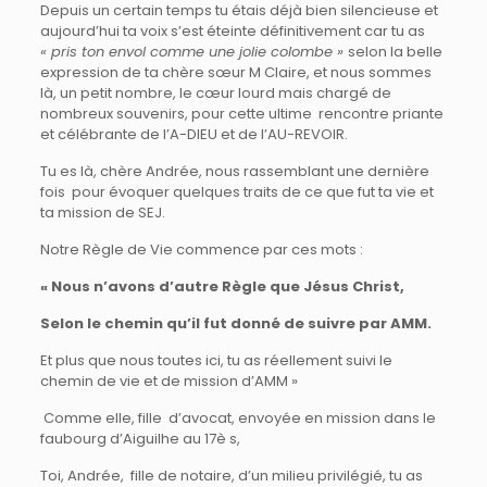
Depuis un certain temps tu étais déjà bien silencieuse et
aujourd’hui ta voix s’est éteinte définitivement car tu as
« pris ton envol comme une jolie colombe »
selon la belle
expression de ta chère sœur M Claire, et nous sommes
là, un petit nombre, le cœur lourd mais chargé de
nombreux souvenirs, pour cette ultime rencontre priante
et célébrante de l’A-DIEU et de l’AU-REVOIR.
Tu es là, chère Andrée, nous rassemblant une dernière
fois pour évoquer quelques traits de ce que fut ta vie et
ta mission de SEJ.
Notre Règle de Vie commence par ces mots :
« Nous n’avons d’autre Règle que Jésus Christ,
Selon le chemin qu’il fut donné de suivre par AMM.
Et plus que nous toutes ici, tu as réellement suivi le
chemin de vie et de mission d’AMM »
Comme elle, fille d’avocat, envoyée en mission dans le
faubourg d’Aiguilhe au 17è s,
Toi, Andrée, fille de notaire, d’un milieu privilégié, tu as