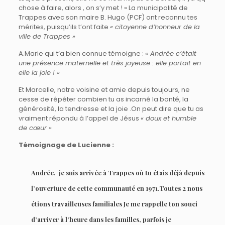
chose à faire, alors , on s’y met ! » La municipalité de
Trappes avec son maire B. Hugo (PCF) ont reconnu tes
mérites, puisqu’ils t’ont faite
« citoyenne d’honneur de la
ville de Trappes »
A.Marie qui t’a bien connue témoigne :
« Andrée c’était
une présence maternelle et très joyeuse : elle portait en
elle la joie ! »
Et Marcelle, notre voisine et amie depuis toujours, ne
cesse de répéter combien tu as incarné la bonté, la
générosité, la tendresse et la joie .On peut dire que tu as
vraiment répondu à l’appel de Jésus
« doux et humble
de cœur »
Témoignage de Lucienne :
Andrée,
je suis arrivée à Trappes où tu étais déjà depuis
l’ouverture de cette communauté en 1971.Toutes 2 nous
étions travailleuses familiales Je me rappelle ton souci
d’arriver à l’heure dans les familles, parfois je