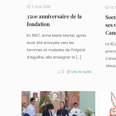
7 mai 2016
14 
350e anniversaire de la
Soeu
fondation
ses 
Can
En 1667, Anne Marie Martel, après
avoir été envoyée vers les
Le 16 
femmes et malades de l’hôpital
prono
d’Aiguilhe, alla enseigner le
[…]
Canada
Jésus
2
Lire la suite