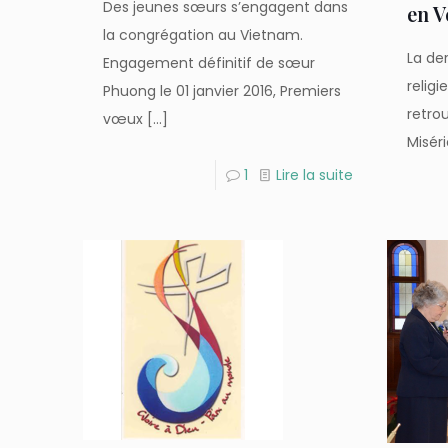
Des jeunes sœurs s’engagent dans
en V
la congrégation au Vietnam.
La de
Engagement définitif de sœur
religi
Phuong le 01 janvier 2016, Premiers
retrou
vœux
[…]
Misér
1
Lire la suite