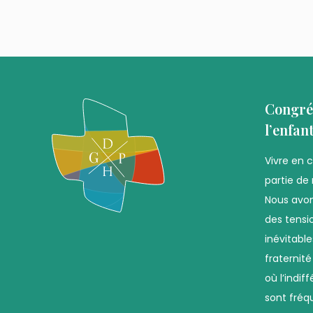
Congré
l’enfan
Vivre en 
partie de 
Nous avon
des tensio
inévitabl
fraternit
où l’indif
sont fréq