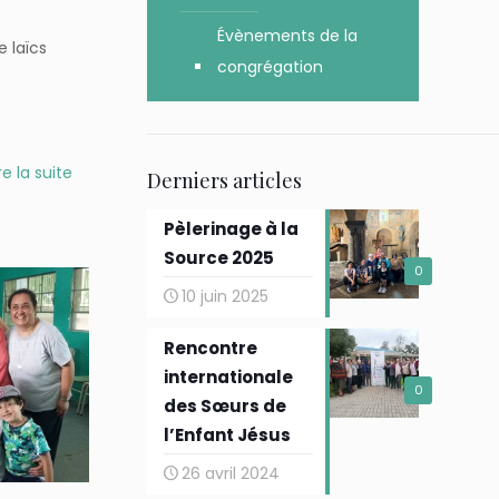
Évènements de la
 laïcs
congrégation
re la suite
Derniers articles
Pèlerinage à la
Source 2025
0
10 juin 2025
Rencontre
internationale
0
des Sœurs de
l’Enfant Jésus
26 avril 2024