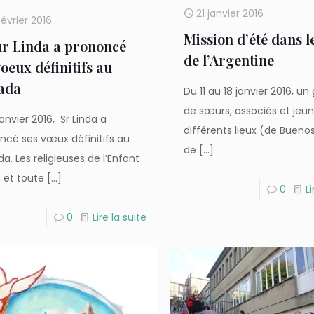
21 janvier 2016
février 2016
Mission d’été dans l
r Linda a prononcé
de l’Argentine
voeux définitifs au
ada
Du 11 au 18 janvier 2016, u
de sœurs, associés et jeu
janvier 2016, Sr Linda a
différents lieux (de Buenos
ncé ses vœux définitifs au
de
[…]
. Les religieuses de l’Enfant
, et toute
[…]
0
Li
0
Lire la suite