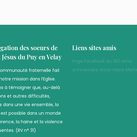
gation des soeurs de
Liens sites amis
t Jésus du Puy en Velay
Page Facebook du 350 ème
anniversaire Anne-Marie Marte
communauté fraternelle fait
notre mission dans l’Eglise.
s à témoigner que, au-delà
ns et autres difficultés,
es dans une vie ensemble, la
é est possible dans un monde
férence, la haine et la violence
uentes. (RV n° 31)