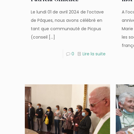
Le lundi 01 de avril 2024 de l’octave
A l’o
de Pâques, nous avons célébré en
anniv
tant que communauté de Picpus
Marie 
(conseil
[…]
les so
franç
0
Lire la suite