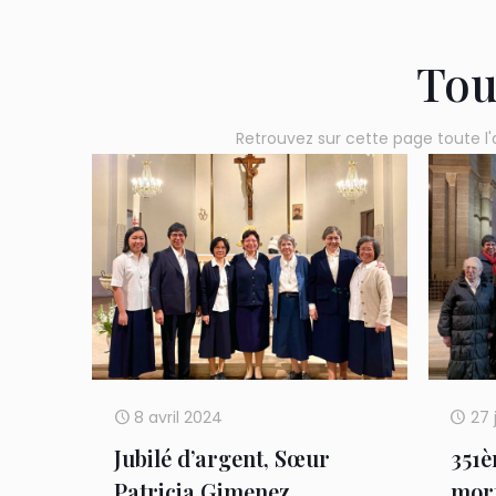
Tou
Retrouvez sur cette page toute l'
8 avril 2024
27 
Jubilé d’argent, Sœur
351è
Patricia Gimenez
mort