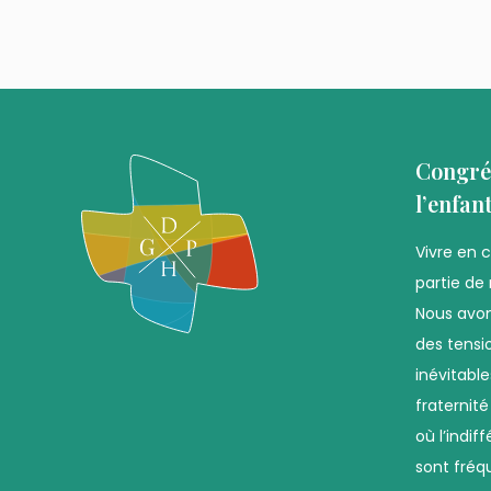
Congré
l’enfan
Vivre en 
partie de 
Nous avon
des tensio
inévitabl
fraternit
où l’indif
sont fréq