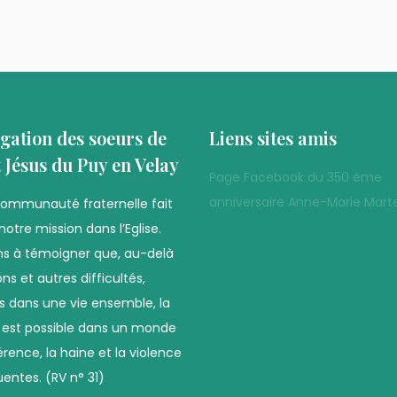
gation des soeurs de
Liens sites amis
t Jésus du Puy en Velay
Page Facebook du 350 ème
anniversaire Anne-Marie Marte
communauté fraternelle fait
notre mission dans l’Eglise.
s à témoigner que, au-delà
ns et autres difficultés,
es dans une vie ensemble, la
é est possible dans un monde
férence, la haine et la violence
uentes. (RV n° 31)