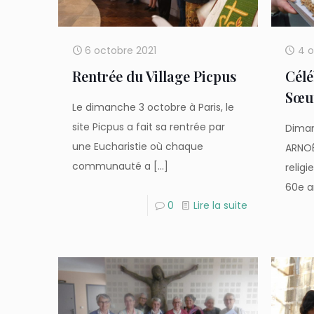
6 octobre 2021
4 o
Rentrée du Village Picpus
Célé
Sœur
Le dimanche 3 octobre à Paris, le
site Picpus a fait sa rentrée par
Diman
une Eucharistie où chaque
ARNOË
communauté a
[…]
relig
60e a
0
Lire la suite