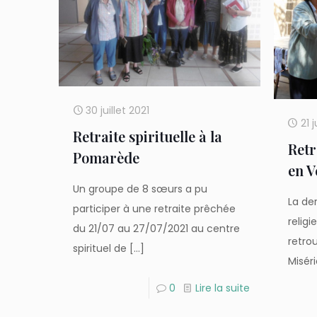
30 juillet 2021
21 j
Retraite spirituelle à la
Retr
Pomarède
en V
Un groupe de 8 sœurs a pu
La de
participer à une retraite prêchée
religi
du 21/07 au 27/07/2021 au centre
retrou
spirituel de
[…]
Misér
0
Lire la suite