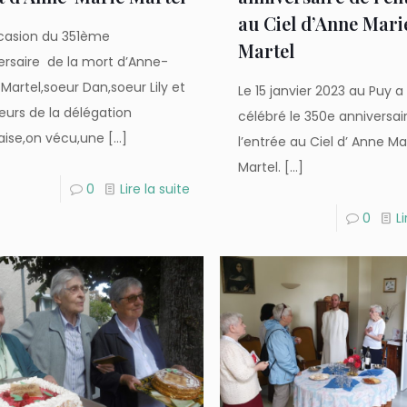
au Ciel d’Anne Mari
ccasion du 351ème
Martel
ersaire de la mort d’Anne-
Martel,soeur Dan,soeur Lily et
Le 15 janvier 2023 au Puy a
eurs de la délégation
célébré le 350e anniversai
aise,on vécu,une
[…]
l’entrée au Ciel d’ Anne Ma
Martel.
[…]
0
Lire la suite
0
Li