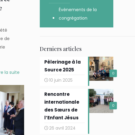
e
Évènements de la
congrégation
 été
re de
rie
Derniers articles
Pèlerinage à la
Source 2025
re la suite
0
10 juin 2025
Rencontre
internationale
0
des Sœurs de
l’Enfant Jésus
26 avril 2024