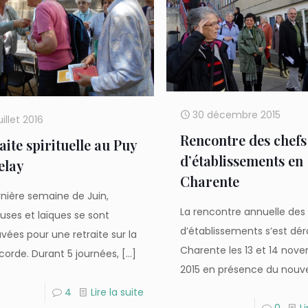
30 décembre 2015
uillet 2016
Rencontre des chefs
aite spirituelle au Puy
d’établissements en
elay
Charente
rnière semaine de Juin,
La rencontre annuelle des
euses et laïques se sont
d’établissements s’est dé
vées pour une retraite sur la
Charente les 13 et 14 nov
icorde. Durant 5 journées,
[…]
2015 en présence du nouv
4
Lire la suite
0
Li