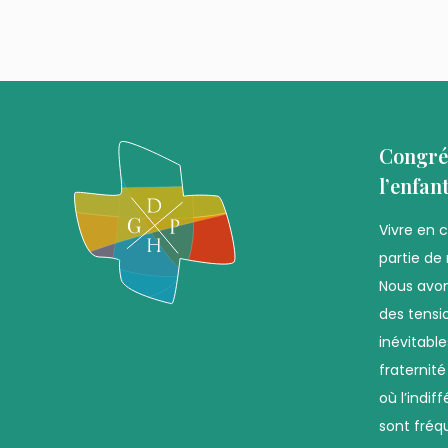
Congré
l’enfan
Vivre en 
partie de 
Nous avon
des tensio
inévitabl
fraternit
où l’indif
sont fréq