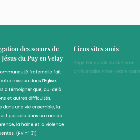
gation des soeurs de
Liens sites amis
t Jésus du Puy en Velay
Page Facebook du 350 ème
anniversaire Anne-Marie Marte
communauté fraternelle fait
notre mission dans l’Eglise.
s à témoigner que, au-delà
ns et autres difficultés,
es dans une vie ensemble, la
é est possible dans un monde
férence, la haine et la violence
uentes. (RV n° 31)