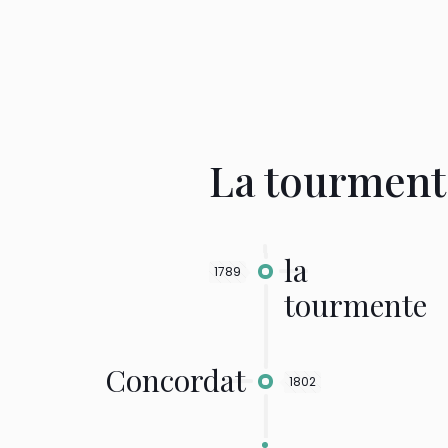
La tourmente
la
1789
tourmente
Concordat
1802