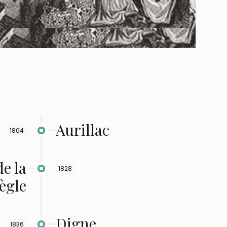
Aurillac
1804
e la
1828
règle
Digne
1836