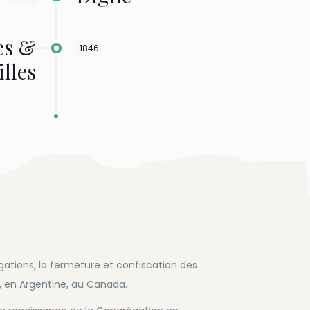
es &
1846
lles
gations, la fermeture et confiscation des
, en Argentine, au Canada.