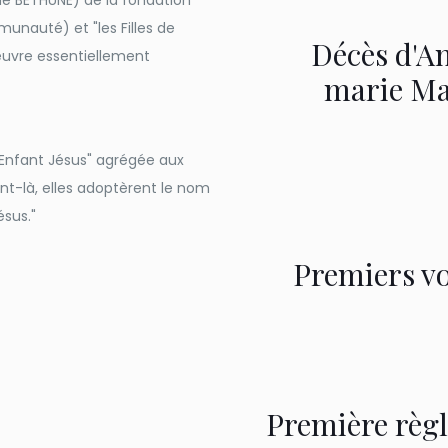
 de BETHUNE) de la fondation
munauté) et "les Filles de
Décès d'A
oeuvre essentiellement
marie Ma
l'Enfant Jésus" agrégée aux
nt-là, elles adoptèrent le nom
ésus."
Premiers v
Première règl