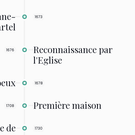
nne-
1673
rtel
Reconnaissance par
1676
l'Eglise
oeux
1678
Première maison
1708
e de
1730