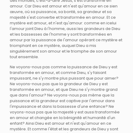
des mondes, c'est-à-dire Jésus, s'est transformé en
amour. Car Dieu est amour et n'est qu'amour en ce sien
œuvre, où sa puissance, sa bonté, sa grandeur et sa
majesté s'est convertie et transformée en amour. Et ce
mystère est amour, et n'est qu'amour: comme en icelui
l'amour joint Dieu à l'homme, aussi les grandeurs de Dieu
et les bassesses de l'homme y sont transformées en
amour par la puissance de l'amour opérant ce mystère et
triomphant en ce mystère, auquel Dieu a mis
singulièrement son amour et le triomphe de son amour
tout ensemble.
Ne voyons-nous pas comme la puissance de Dieu y est
transformée en amour, et comme Dieu, s'y faisant
impuissant, ne s'y montre plus puissant que pour aimer?
Ne voyons-nous pas que la grandeur de Dieu y est
transformée en amour, et que Dieu ne s'y montre grand
que dans l'amour? Ne voyons-nous pas même que la
puissance et la grandeur est captive par l'amour dans
l'impuissance et dans la bassesse d'une enfance? Ne
voyons-nous pas que la majesté y est aussi transformée
en amour et changée en la bénignité et humanité d'un
enfant? Ainsi Dieu est amour et n'est qu'amour en ce
mystère. Et comme l'état et les grandeurs de Dieu y sont