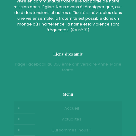
Vivre en communauté fraternelle fait partie de notre
mission dans l’Eglise. Nous avons à témoigner que, au-
delà des tensions et autres difficultés, inévitables dans
une vie ensemble, la fraternité est possible dans un
monde où l’indifférence, la haine et la violence sont
fréquentes. (RV n° 31)
Liens sites amis
Page Facebook du 350 ème anniversaire Anne-Marie
Martel
Menu
Accueil
Actualités
Qui sommes-nous ?