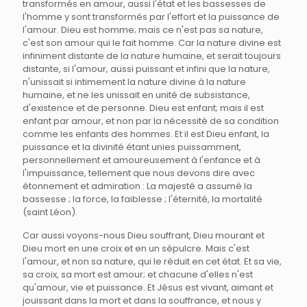
transformés en amour, aussi l'état et les bassesses de
l'homme y sont transformés par l'effort et la puissance de
l'amour. Dieu est homme; mais ce n'est pas sa nature,
c'est son amour qui le fait homme. Car la nature divine est
infiniment distante de la nature humaine, et serait toujours
distante, si l'amour, aussi puissant et infini que la nature,
n'unissait si intimement la nature divine à la nature
humaine, et ne les unissait en unité de subsistance,
d'existence et de personne. Dieu est enfant; mais il est
enfant par amour, et non par la nécessité de sa condition
comme les enfants des hommes. Et il est Dieu enfant, la
puissance et la divinité étant unies puissamment,
personnellement et amoureusement à l'enfance et à
l'impuissance, tellement que nous devons dire avec
étonnement et admiration : La majesté a assumé la
bassesse ; la force, la faiblesse ; l'éternité, la mortalité
(saint Léon).
Car aussi voyons-nous Dieu souffrant, Dieu mourant et
Dieu mort en une croix et en un sépulcre. Mais c'est
l'amour, et non sa nature, qui le réduit en cet état. Et sa vie,
sa croix, sa mort est amour; et chacune d'elles n'est
qu'amour, vie et puissance. Et Jésus est vivant, aimant et
jouissant dans la mort et dans la souffrance, et nous y