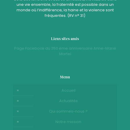
une vie ensemble, la fraternité est possible dans un
monde où l’indifférence, la haine et la violence sont
fréquentes. (RV n° 31)
Liens sites amis
Page Facebook du 350 ème anniversaire Anne-Marie
Martel
Menu
Accueil
Actualités
Qui sommes-nous ?
Notre mission