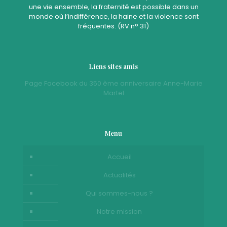
une vie ensemble, la fraternité est possible dans un
monde où l’indifférence, la haine et la violence sont
fréquentes. (RV n° 31)
Liens sites amis
Page Facebook du 350 ème anniversaire Anne-Marie
Martel
Menu
Accueil
Actualités
Qui sommes-nous ?
Notre mission