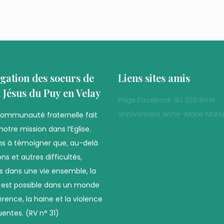
gation des soeurs de
Liens sites amis
t Jésus du Puy en Velay
Page Facebook du 350 ème
anniversaire Anne-Marie Marte
communauté fraternelle fait
notre mission dans l’Eglise.
s à témoigner que, au-delà
ns et autres difficultés,
es dans une vie ensemble, la
é est possible dans un monde
férence, la haine et la violence
uentes. (RV n° 31)