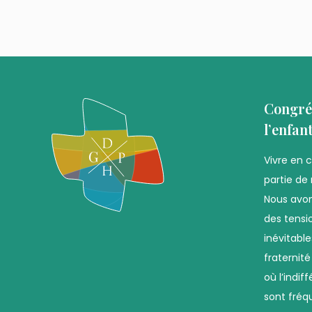
Congré
l’enfan
Vivre en 
partie de 
Nous avon
des tensio
inévitabl
fraternit
où l’indif
sont fréq