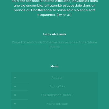
delà des tensions et autres difficultés, inévitables dans
une vie ensemble, la fraternité est possible dans un
monde où l’indifférence, la haine et la violence sont
fréquentes. (RV n° 31)
Liens sites amis
Page Facebook du 350 ème anniversaire Anne-Marie
Martel
Menu
Accueil
Actualités
Qui sommes-nous ?
Notre mission