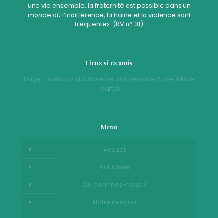
une vie ensemble, la fraternité est possible dans un
monde où l’indifférence, la haine et la violence sont
fréquentes. (RV n° 31)
Liens sites amis
Page Facebook du 350 ème anniversaire Anne-Marie
Martel
Menu
Accueil
Actualités
Qui sommes-nous ?
Notre mission