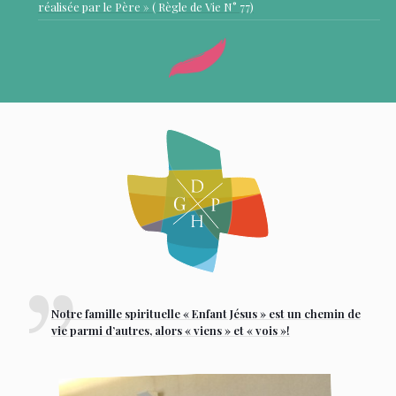
réalisée par le Père » ( Règle de Vie N° 77)
Notre famille spirituelle « Enfant Jésus » est un chemin de
vie parmi d’autres, alors « viens » et « vois »!